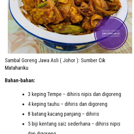
Sambal Goreng Jawa Asli ( Johor ): Sumber
Cik
Matahariku
Bahan-bahan:
3 keping Tempe – dihiris nipis dan digoreng
4 keping tauhu – dihiris dan digoreng
8 batang kacang panjang – dihiris
5 biji kentang saiz sederhana – dihiris nipis
dan digoreng