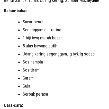
Bendi Sambal Tumis Udang Kering: Sumber
Muzieyanie
Bahan-bahan:
Sayur bendi
Segenggam cili kering
1
biji bwg merah besar
5 ulas
bawang putih
Udang kering segenggam, lg byk lg sedap
Sos nampla
Sos tiram
Garam
Gula
Serbuk perasa
Cara-cara: