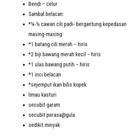
Bendi – celur
Sambal belacan:
*¼-½ cawan cili padi- bergantung kepedasan
masing-masing
*1 batang cili merah – hiris
*2 biji bawang merah kecil – hiris
*1 ulas bawang putih – hiris
*1 inci belacan
*sejemput ikan bilis kopek
limau kasturi
secubit garam
secubit perasa@gula
sedikit minyak