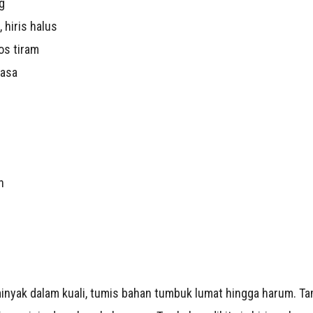
g
 hiris halus
os tiram
rasa
r
h
inyak dalam kuali, tumis bahan tumbuk lumat hingga harum. Ta