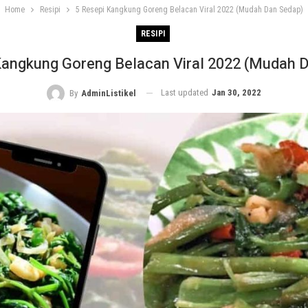
Home
Resipi
5 Resepi Kangkung Goreng Belacan Viral 2022 (Mudah Dan Sedap)
RESIPI
Kangkung Goreng Belacan Viral 2022 (Mudah 
Last updated
Jan 30, 2022
By
AdminListikel