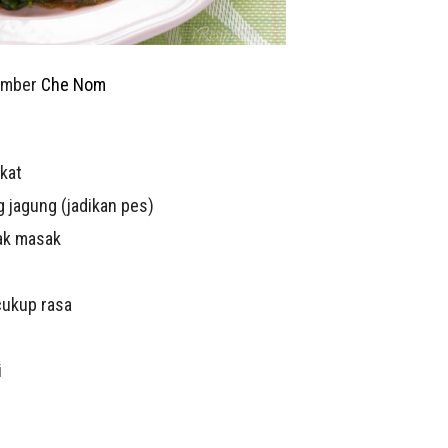
umber
Che Nom
kat
g jagung (jadikan pes)
ak masak
cukup rasa
i