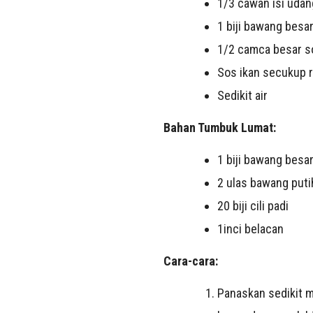
1/3 cawan isi udan
1 biji bawang besar,
1/2 camca besar s
Sos ikan secukup 
Sedikit air
Bahan Tumbuk Lumat:
1 biji bawang besa
2 ulas bawang puti
20 biji cili padi
1inci belacan
Cara-cara:
Panaskan sedikit m