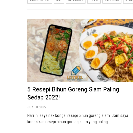
ARCHITECTURE
ART
INTERIORS
ISLAM
KALENDAR
KEKA
5 Resepi Bihun Goreng Siam Paling
Sedap 2022!
Jun 18, 2022
Hari ini saya nak kongsi resepi bihun goreng siam. Jom saya
kongsikan resepi bihun goreng siam yang paling…