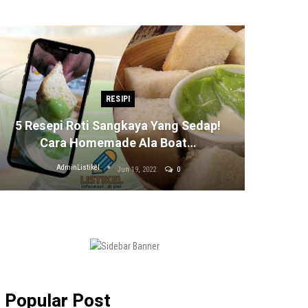
RESIPI
5 Resepi Roti Sangkaya Yang Sedap!
Cara Homemade Ala Boat…
AdminListikel
Jun 19, 2022
0
Popular Post