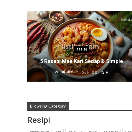
RESIPI
5 Resepi Mee Kari Sedap & Simple
AdminListikel
Oct 14, 2023
0
Browsing Category
Resipi