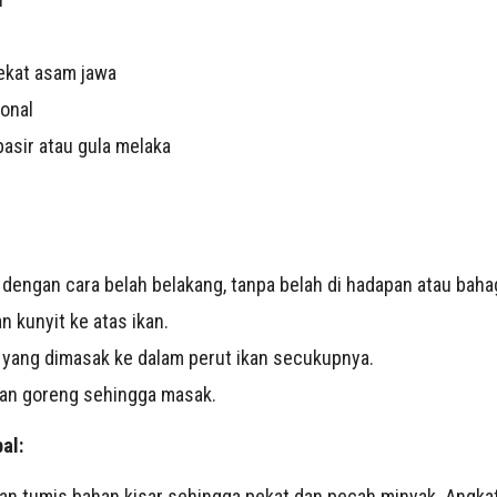
ekat asam jawa
ional
pasir atau gula melaka
dengan cara belah belakang, tanpa belah di hadapan atau bahag
 kunyit ke atas ikan.
yang dimasak ke dalam perut ikan secukupnya.
an goreng sehingga masak.
al:
n tumis bahan kisar sehingga pekat dan pecah minyak. Angkat