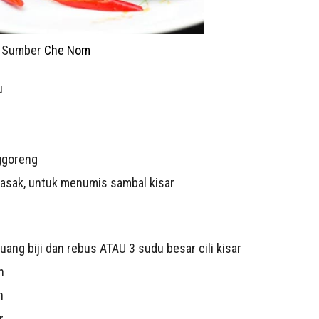
: Sumber
Che Nom
u
ggoreng
asak, untuk menumis sambal kisar
dibuang biji dan rebus ATAU 3 sudu besar cili kisar
h
h
r