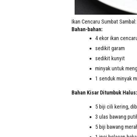
Ikan Cencaru Sumbat Sambal
Bahan-bahan:
4 ekor ikan cencar
sedikit garam
sedikit kunyit
minyak untuk men
1 senduk minyak m
Bahan Kisar Ditumbuk Halus:
5 biji cili kering, 
3 ulas bawang puti
5 biji bawang mera
1 inci belacan baka