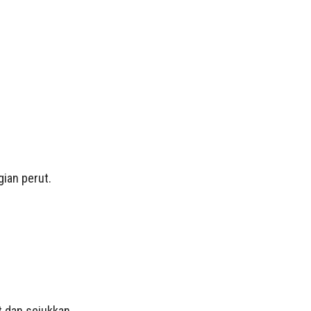
ian perut.
 dan sejukkan.