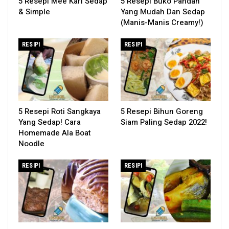
5 Resepi Mee Kari Sedap
5 Resepi Buko Pandan
& Simple
Yang Mudah Dan Sedap
(Manis-Manis Creamy!)
RESIPI
RESIPI
5 Resepi Roti Sangkaya
5 Resepi Bihun Goreng
Yang Sedap! Cara
Siam Paling Sedap 2022!
Homemade Ala Boat
Noodle
RESIPI
RESIPI