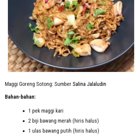
Maggi Goreng Sotong: Sumber
Salina Jalaludin
Bahan-bahan:
1
pek maggi kari
2
biji bawang merah (hiris halus)
1 ulas
bawang putih (hiris halus)