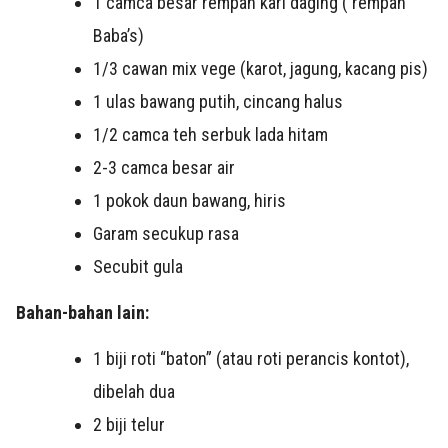
1 camca besar rempah kari daging ( rempah
Baba’s)
1/3 cawan mix vege (karot, jagung, kacang pis)
1 ulas bawang putih, cincang halus
1/2 camca teh serbuk lada hitam
2-3 camca besar air
1 pokok daun bawang, hiris
Garam secukup rasa
Secubit gula
Bahan-bahan lain:
1 biji roti “baton” (atau roti perancis kontot),
dibelah dua
2 biji telur