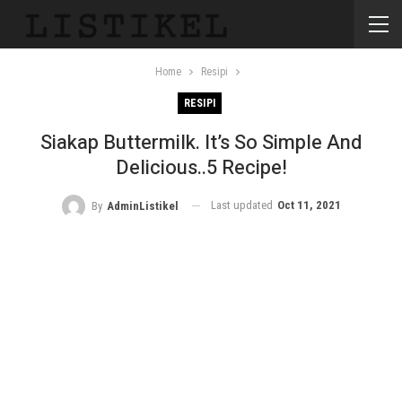
Home
Resipi
RESIPI
Siakap Buttermilk. It’s So Simple And
Delicious..5 Recipe!
Last updated
Oct 11, 2021
By
AdminListikel