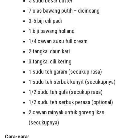
5
sudu besar butter
7 ulas
bawang putih – dicincang
3-5
biji cili padi
1
biji bawang holland
1/4 cawan
susu full cream
2
tangkai daun kari
3
tangkai cili kering
1
sudu teh garam (secukup rasa)
1
sudu teh serbuk kunyit (secukupnya)
1/2
sudu teh gula (secukup rasa)
1/2
sudu teh serbuk perasa (optional)
2 cawan
minyak untuk goreng ikan
(secukupnya)
Cara-cara: