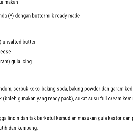
ka makan
anda (*) dengan buttermilk ready made
 unsalted butter
heese
ram) gula icing
ndum, serbuk koko, baking soda, baking powder dan garam ked
k (boleh gunakan yang ready pack), sukat susu full cream kem
gga lincin dan tak berketul kemudian masukan gula kastor dan
utih dan kembang.