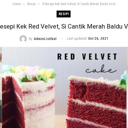
Home
Resipi
9 Resepi Kek Red Velvet, Si Cantik Merah Baldu Viral
RESIPI
esepi Kek Red Velvet, Si Cantik Merah Baldu V
Last updated
Oct 26, 2021
By
AdminListikel