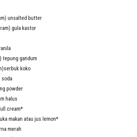
m) unsalted butter
ram) gula kastor
anila
) tepung gandum
m)serbuk koko
g soda
ing powder
am halus
ull cream*
uka makan atau jus lemon*
arna merah