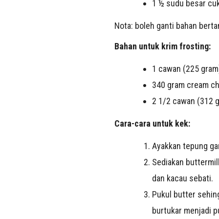
1 ½ sudu besar cu
Nota: boleh ganti bahan bert
Bahan untuk krim frosting:
1 cawan (225 gram)
340 gram cream c
2 1/2 cawan (312 g
Cara-cara untuk kek:
Ayakkan tepung ga
Sediakan buttermil
dan kacau sebati.
Pukul butter sehin
burtukar menjadi p