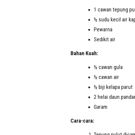
1 cawan tepung pu
½ sudu kecil air ka
Pewarna
Sedikit air
Bahan Kuah:
½ cawan gula
½ cawan air
½ biji kelapa parut
2 helai daun panda
Garam
Cara-cara:
Tepung pulut dicam