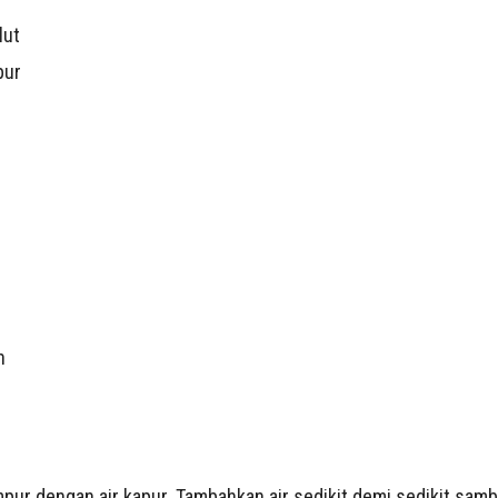
lut
pur
n
pur dengan air kapur. Tambahkan air sedikit demi sedikit samb