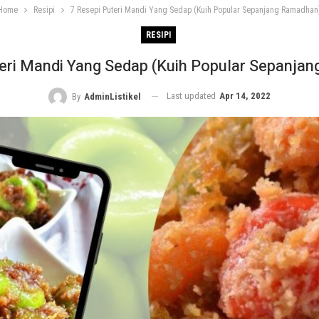
Home
Resipi
7 Resepi Puteri Mandi Yang Sedap (Kuih Popular Sepanjang Ramadhan
RESIPI
teri Mandi Yang Sedap (Kuih Popular Sepanja
Last updated
Apr 14, 2022
By
AdminListikel