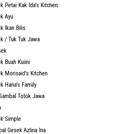
 Petai Kak Ida’s Kitchen
k Ayu
 Ikan Bilis
k / Tuk Tuk Jawa
sek
 Buah Kuiini
 Morisaid’s Kitchen
k Hana’s Family
Sambal Totok Jawa
a
k Simple
al Gesek Azlina Ina