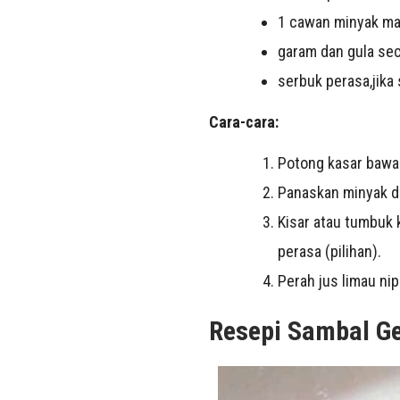
1 cawan minyak m
garam dan gula se
serbuk perasa,jika
Cara-cara:
Potong kasar bawan
Panaskan minyak d
Kisar atau tumbuk 
perasa (pilihan).
Perah jus limau ni
Resepi Sambal G