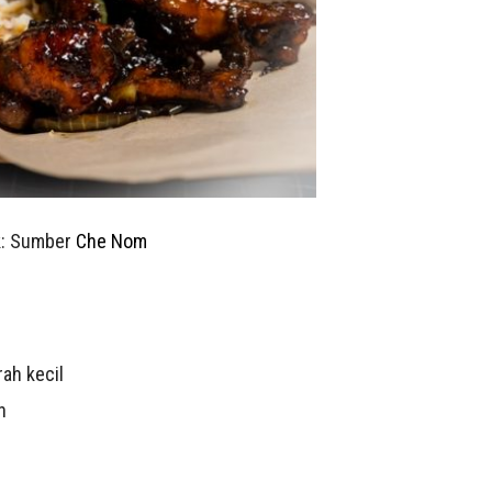
k: Sumber
Che Nom
r
ah kecil
h