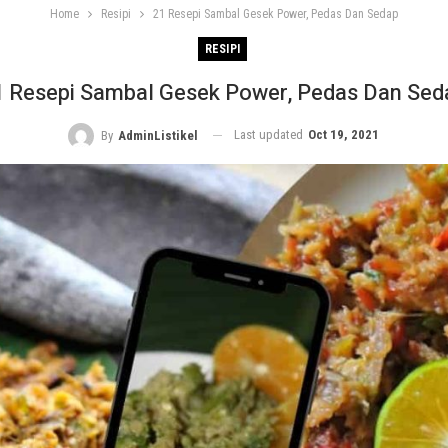
Home
Resipi
21 Resepi Sambal Gesek Power, Pedas Dan Sedap
RESIPI
1 Resepi Sambal Gesek Power, Pedas Dan Sed
Last updated
Oct 19, 2021
By
AdminListikel