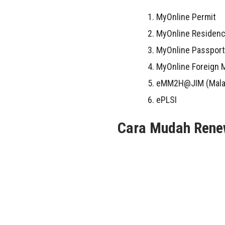
MyOnline Permit
MyOnline Residen
MyOnline Passport
MyOnline Foreign 
eMM2H@JIM (Mala
ePLSI
Cara Mudah Renew