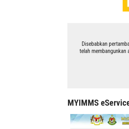
Disebabkan pertamba
telah membangunkan a
MYIMMS eServic