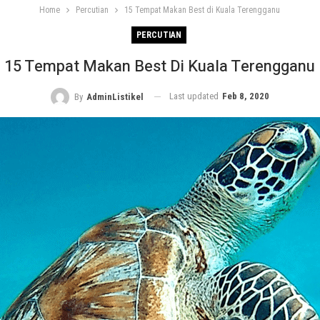
Home
Percutian
15 Tempat Makan Best di Kuala Terengganu
PERCUTIAN
15 Tempat Makan Best Di Kuala Terengganu
Last updated
Feb 8, 2020
By
AdminListikel