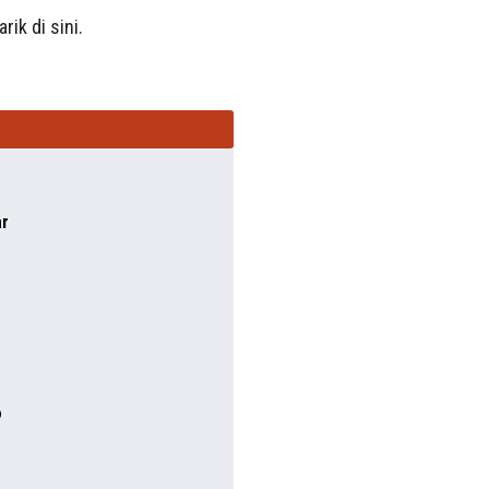
ik di sini.
ar
o