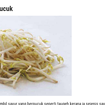
ucuk
mbil sayur yang berpucuk seperti taugeh kerana ia sejenis say