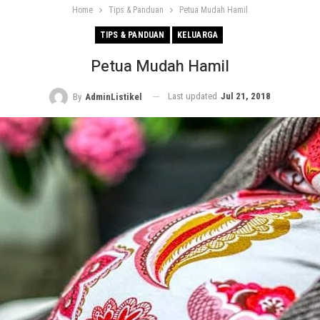
Home
Tips & Panduan
Petua Mudah Hamil
TIPS & PANDUAN
KELUARGA
Petua Mudah Hamil
Last updated
Jul 21, 2018
By
AdminListikel