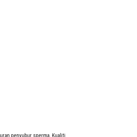
uran penyubur sperma. Kualiti