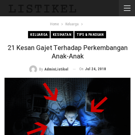
Home
Keluarga
KELUARGA
KESIHATAN
TIPS & PANDUAN
21 Kesan Gajet Terhadap Perkembangan
Anak-Anak
On
Jul 24, 2018
By
AdminListikel