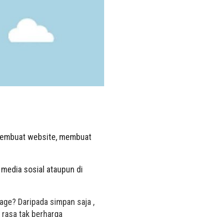
 membuat website, membuat
i media sosial ataupun di
age? Daripada simpan saja ,
 rasa tak berharga