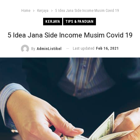
Home
Kerjaya
5 Idea Jana Side Income Musim Covid 19
KERJAYA
TIPS & PANDUAN
5 Idea Jana Side Income Musim Covid 19
Last updated
Feb 16, 2021
By
AdminListikel