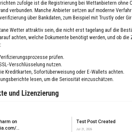
ichten zufolge ist die Registrierung bei Wettanbietern ohne 
and verbunden. Manche Anbieter setzen auf moderne Verfahr
verifizierung über Bankdaten, zum Beispiel mit Trustly oder Gir
ne Wetter attraktiv sein, die nicht erst tagelang auf die Best
darauf achten, welche Dokumente benötigt werden, und ob die 
:
erifizierungsprozesse prüfen.
 SSL-Verschlüsselung nutzen.
e Kreditkarten, Sofortüberweisung oder E-Wallets achten.
ngsberichte lesen, um die Seriosität einzuschätzen.
te und Lizenzierung
charm on
Test Post Created
lia.com/…
Jul 21, 2026