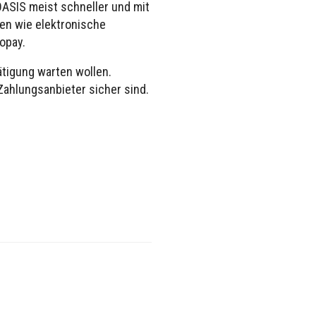
OASIS meist schneller und mit
en wie elektronische
opay.
ätigung warten wollen.
Zahlungsanbieter sicher sind.