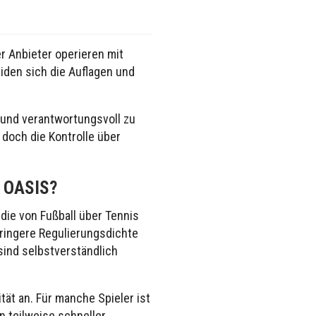
er Anbieter operieren mit
iden sich die Auflagen und
und verantwortungsvoll zu
 doch die Kontrolle über
e OASIS?
 die von Fußball über Tennis
geringere Regulierungsdichte
sind selbstverständlich
tät an. Für manche Spieler ist
 teilweise schneller