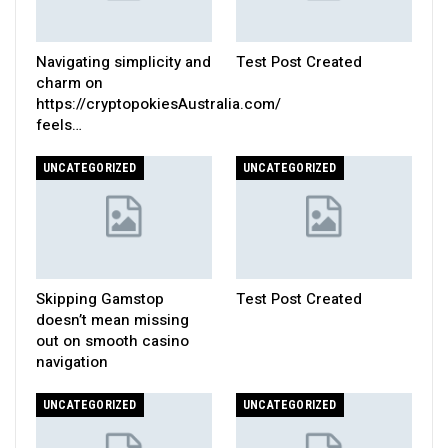
Navigating simplicity and
Test Post Created
charm on
https://cryptopokiesAustralia.com/
feels…
UNCATEGORIZED
UNCATEGORIZED
Skipping Gamstop
Test Post Created
doesn’t mean missing
out on smooth casino
navigation
UNCATEGORIZED
UNCATEGORIZED