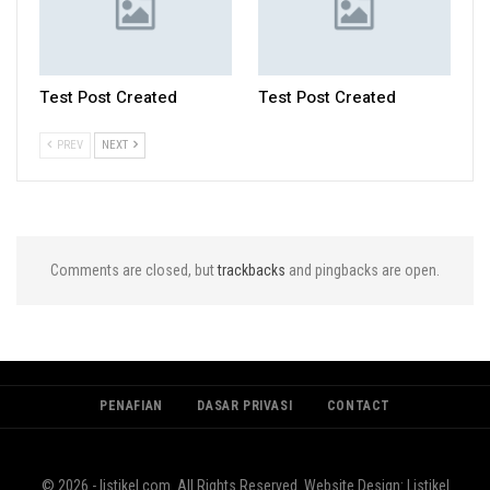
Test Post Created
Test Post Created
PREV
NEXT
Comments are closed, but
trackbacks
and pingbacks are open.
PENAFIAN
DASAR PRIVASI
CONTACT
© 2026 - listikel.com. All Rights Reserved.
Website Design:
Listikel