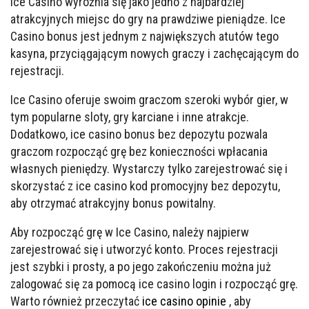
Ice Casino wyróżnia się jako jedno z najbardziej
atrakcyjnych miejsc do gry na prawdziwe pieniądze. Ice
Casino bonus jest jednym z największych atutów tego
kasyna, przyciągającym nowych graczy i zachęcającym do
rejestracji.
Ice Casino oferuje swoim graczom szeroki wybór gier, w
tym popularne sloty, gry karciane i inne atrakcje.
Dodatkowo, ice casino bonus bez depozytu pozwala
graczom rozpocząć grę bez konieczności wpłacania
własnych pieniędzy. Wystarczy tylko zarejestrować się i
skorzystać z ice casino kod promocyjny bez depozytu,
aby otrzymać atrakcyjny bonus powitalny.
Aby rozpocząć grę w Ice Casino, należy najpierw
zarejestrować się i utworzyć konto. Proces rejestracji
jest szybki i prosty, a po jego zakończeniu można już
zalogować się za pomocą ice casino login i rozpocząć grę.
Warto również przeczytać
ice casino opinie
, aby