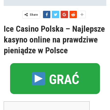
Share
Ice Casino Polska – Najlepsze
kasyno online na prawdziwe
pieniądze w Polsce
GRAĆ