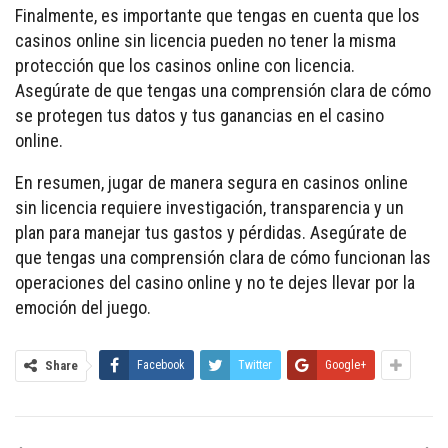
Finalmente, es importante que tengas en cuenta que los
casinos online sin licencia pueden no tener la misma
protección que los casinos online con licencia.
Asegúrate de que tengas una comprensión clara de cómo
se protegen tus datos y tus ganancias en el casino
online.
En resumen, jugar de manera segura en casinos online
sin licencia requiere investigación, transparencia y un
plan para manejar tus gastos y pérdidas. Asegúrate de
que tengas una comprensión clara de cómo funcionan las
operaciones del casino online y no te dejes llevar por la
emoción del juego.
Share
Facebook
Twitter
Google+