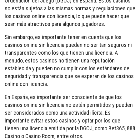
Ordenación del Juego (DGOJ) en España. Estos casinos
no están sujetos a las mismas normas y regulaciones que
los casinos online con licencia, lo que puede hacer que
sean más atractivos para algunos jugadores.
Sin embargo, es importante tener en cuenta que los
casinos online sin licencia pueden no ser tan seguros ni
transparentes como los que tienen una licencia. A
menudo, estos casinos no tienen una reputación
establecida y pueden no cumplir con los estándares de
seguridad y transparencia que se esperan de los casinos
online con licencia.
En España, es importante ser consciente de que los
casinos online sin licencia no están permitidos y pueden
ser considerados como una actividad ilícita. Es
importante evitar estos casinos y optar por los que
tienen una licencia emitida por la DGOJ, como Bet365, 888
Casino o Casino Room, entre otros.