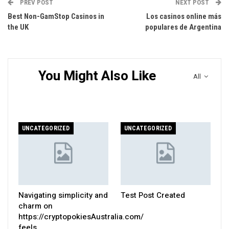
PREV POST
NEXT POST
Best Non-GamStop Casinos in
Los casinos online más
the UK
populares de Argentina
You Might Also Like
All
UNCATEGORIZED
UNCATEGORIZED
Navigating simplicity and
Test Post Created
charm on
https://cryptopokiesAustralia.com/
feels…