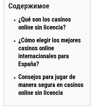
Содержимое
¿Qué son los casinos
online sin licencia?
¿Cómo elegir los mejores
casinos online
internacionales para
España?
Consejos para jugar de
manera segura en casinos
online sin licencia