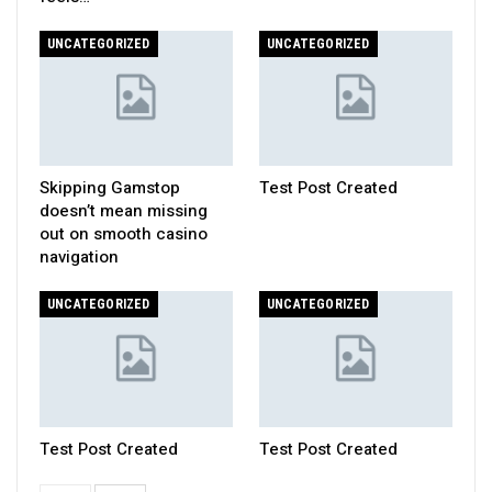
UNCATEGORIZED
UNCATEGORIZED
Skipping Gamstop
Test Post Created
doesn’t mean missing
out on smooth casino
navigation
UNCATEGORIZED
UNCATEGORIZED
Test Post Created
Test Post Created