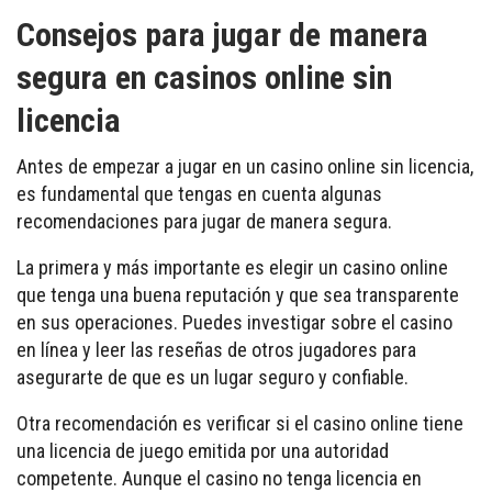
Consejos para jugar de manera
segura en casinos online sin
licencia
Antes de empezar a jugar en un casino online sin licencia,
es fundamental que tengas en cuenta algunas
recomendaciones para jugar de manera segura.
La primera y más importante es elegir un casino online
que tenga una buena reputación y que sea transparente
en sus operaciones. Puedes investigar sobre el casino
en línea y leer las reseñas de otros jugadores para
asegurarte de que es un lugar seguro y confiable.
Otra recomendación es verificar si el casino online tiene
una licencia de juego emitida por una autoridad
competente. Aunque el casino no tenga licencia en