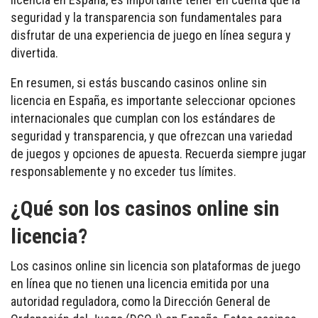
seguridad y la transparencia son fundamentales para
disfrutar de una experiencia de juego en línea segura y
divertida.
En resumen, si estás buscando casinos online sin
licencia en España, es importante seleccionar opciones
internacionales que cumplan con los estándares de
seguridad y transparencia, y que ofrezcan una variedad
de juegos y opciones de apuesta. Recuerda siempre jugar
responsablemente y no exceder tus límites.
¿Qué son los casinos online sin
licencia?
Los casinos online sin licencia son plataformas de juego
en línea que no tienen una licencia emitida por una
autoridad reguladora, como la Dirección General de