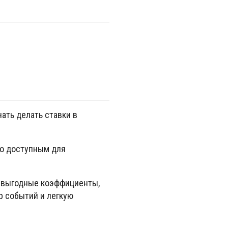
чать делать ставки в
го доступным для
ь выгодные коэффициенты,
р событий и легкую