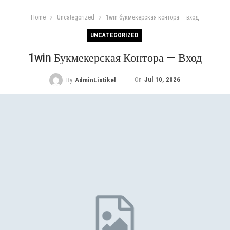
Home
Uncategorized
1win букмекерская контора — вход
UNCATEGORIZED
1win Букмекерская Контора — Вход
On
Jul 10, 2026
By
AdminListikel