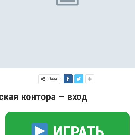
Share
ская контора — вход
ИГРАТЬ