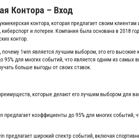
ая Контора – Вход
укмекерская контора, которая предлагает своим клиентам 
 киберспорт и лотереи. Компания была основана в 2018 год
ких контор.
, почему 1win является лучшим выбором, это его высокие
 95% для многих событий, что является одним из самых в
лучать больше выгоды от своих ставок.
преимуществ, которые делают его лучшим выбором для вас
n предлагает коэффициенты до 95% для многих событий, ч
in предлагает широкий спектр событий, включая спортивны