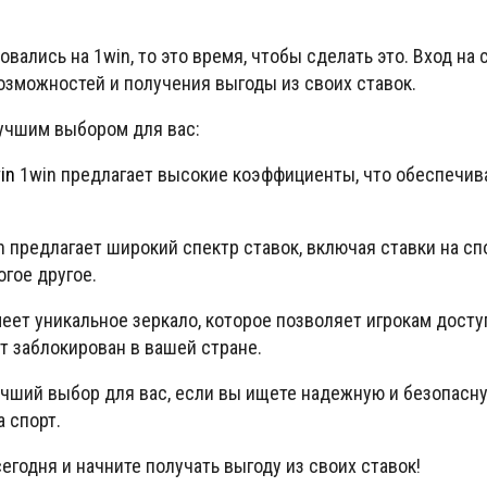
вались на 1win, то это время, чтобы сделать это. Вход на 
озможностей и получения выгоды из своих ставок.
лучшим выбором для вас:
in
1win предлагает высокие коэффициенты, что обеспечив
n предлагает широкий спектр ставок, включая ставки на спо
гое другое.
меет уникальное зеркало, которое позволяет игрокам досту
т заблокирован в вашей стране.
лучший выбор для вас, если вы ищете надежную и безопасн
а спорт.
егодня и начните получать выгоду из своих ставок!