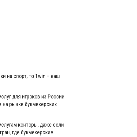
и на спорт, то 1win – ваш
услуг для игроков из России
ов на рынке букмекерских
 услугам конторы, даже если
тран, где букмекерские