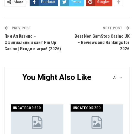
Share
Facebook
Twitter
Google+
PREV POST
NEXT POST
Пин Ап Казино –
Best Non GamStop Casino UK
Официальный сайт Pin Up
– Reviews and Rankings for
Casino | Входи и играй (2026)
2026
You Might Also Like
All
UNCATEGORIZED
UNCATEGORIZED