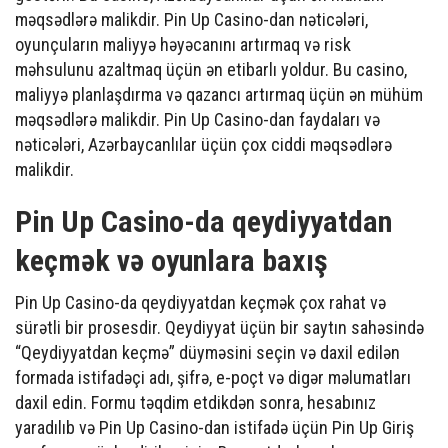
məqsədlərə malikdir. Pin Up Casino-dan nəticələri,
oyunçuların maliyyə həyəcanını artırmaq və risk
məhsulunu azaltmaq üçün ən etibarlı yoldur. Bu casino,
maliyyə planlaşdırma və qazancı artırmaq üçün ən mühüm
məqsədlərə malikdir. Pin Up Casino-dan faydaları və
nəticələri, Azərbaycanlılar üçün çox ciddi məqsədlərə
malikdir.
Pin Up Casino-da qeydiyyatdan
keçmək və oyunlara baxış
Pin Up Casino-da qeydiyyatdan keçmək çox rahat və
sürətli bir prosesdir. Qeydiyyat üçün bir saytın sahəsində
“Qeydiyyatdan keçmə” düyməsini seçin və daxil edilən
formada istifadəçi adı, şifrə, e-poçt və digər məlumatları
daxil edin. Formu təqdim etdikdən sonra, hesabınız
yaradılıb və Pin Up Casino-dan istifadə üçün Pin Up Giriş