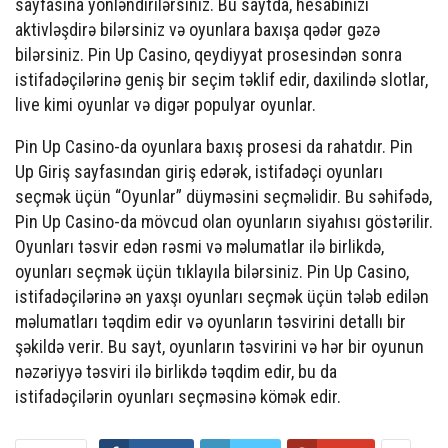
sayfasına yönləndirilərsiniz. Bu saytda, hesabınızı
aktivləşdirə bilərsiniz və oyunlara baxışa qədər gəzə
bilərsiniz. Pin Up Casino, qeydiyyat prosesindən sonra
istifadəçilərinə geniş bir seçim təklif edir, daxilində slotlar,
live kimi oyunlar və digər populyar oyunlar.
Pin Up Casino-da oyunlara baxış prosesi da rahatdır. Pin
Up Giriş sayfasından giriş edərək, istifadəçi oyunları
seçmək üçün “Oyunlar” düyməsini seçməlidir. Bu səhifədə,
Pin Up Casino-da mövcud olan oyunların siyahısı göstərilir.
Oyunları təsvir edən rəsmi və məlumatlar ilə birlikdə,
oyunları seçmək üçün tıklayıla bilərsiniz. Pin Up Casino,
istifadəçilərinə ən yaxşı oyunları seçmək üçün tələb edilən
məlumatları təqdim edir və oyunların təsvirini detallı bir
şəkildə verir. Bu sayt, oyunların təsvirini və hər bir oyunun
nəzəriyyə təsviri ilə birlikdə təqdim edir, bu da
istifadəçilərin oyunları seçməsinə kömək edir.