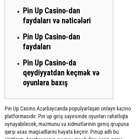
Pin Up Casino-dan
faydaları və nəticələri
Pin Up Casino-dan
faydaları
Pin Up Casino-da
qeydiyyatdan keçmək və
oyunlara baxış
Pin Up Casino Azərbaycanda populyarlaşan onlayn kazino
platformasıdır. Pin up giriş sayesinde oyunları rahatlıqla
oynayabilecek, məzmunu və xidmətlərinin geniş qrupuna
qarşı əsas məqsədlərini həyata keçirir. Pinup adlı bu