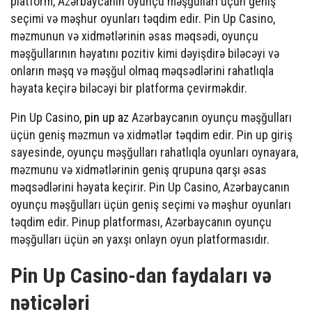
platform, Azərbaycanın oyunçu məşğulları üçün geniş
seçimi və məşhur oyunları təqdim edir. Pin Up Casino,
məzmunun və xidmətlərinin əsas məqsədi, oyunçu
məşğullarının həyatını pozitiv kimi dəyişdirə biləcəyi və
onların məşq və məşğul olmaq məqsədlərini rahatlıqla
həyata keçirə biləcəyi bir platforma çevirməkdir.
Pin Up Casino,
pin up az
Azərbaycanın oyunçu məşğulları
üçün geniş məzmun və xidmətlər təqdim edir. Pin up giriş
sayesinde, oyunçu məşğulları rahatlıqla oyunları oynayara,
məzmunu və xidmətlərinin geniş qrupuna qarşı əsas
məqsədlərini həyata keçirir. Pin Up Casino, Azərbaycanın
oyunçu məşğulları üçün geniş seçimi və məşhur oyunları
təqdim edir. Pinup platforması, Azərbaycanın oyunçu
məşğulları üçün ən yaxşı onlayn oyun platformasıdır.
Pin Up Casino-dan faydaları və
nəticələri