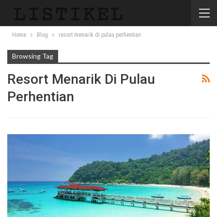
Home
Blog
resort menarik di pulau perhentian
Browsing Tag
Resort Menarik Di Pulau
Perhentian