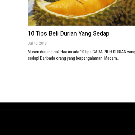
10 Tips Beli Durian Yang Sedap
Jul 15, 2018
Musim durian tiba? Haa ini ada 10 tips CARA PILIH DURIAN yan
sedap! Daripada orang yang berpengalaman. Macam…