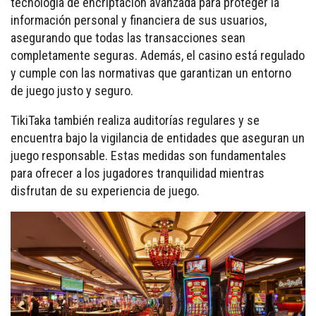
tecnología de encriptación avanzada para proteger la
información personal y financiera de sus usuarios,
asegurando que todas las transacciones sean
completamente seguras. Además, el casino está regulado
y cumple con las normativas que garantizan un entorno
de juego justo y seguro.
TikiTaka también realiza auditorías regulares y se
encuentra bajo la vigilancia de entidades que aseguran un
juego responsable. Estas medidas son fundamentales
para ofrecer a los jugadores tranquilidad mientras
disfrutan de su experiencia de juego.