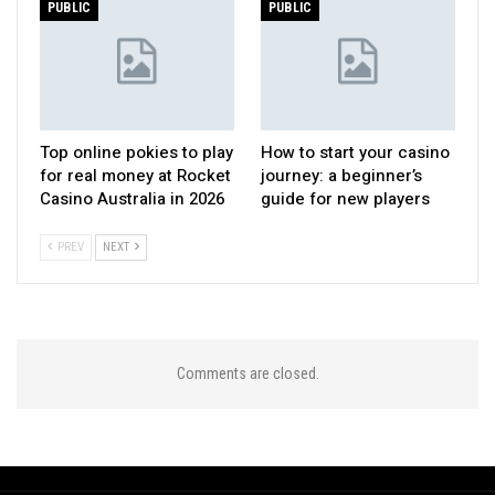
PUBLIC
PUBLIC
Top online pokies to play
How to start your casino
for real money at Rocket
journey: a beginner’s
Casino Australia in 2026
guide for new players
PREV
NEXT
Comments are closed.