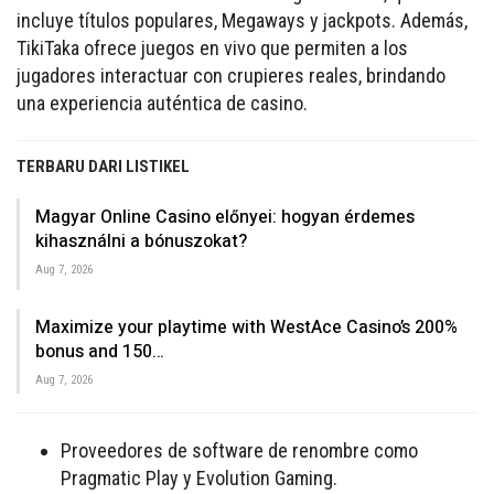
incluye títulos populares, Megaways y jackpots. Además,
TikiTaka ofrece juegos en vivo que permiten a los
jugadores interactuar con crupieres reales, brindando
una experiencia auténtica de casino.
TERBARU DARI LISTIKEL
Magyar Online Casino előnyei: hogyan érdemes
kihasználni a bónuszokat?
Aug 7, 2026
Maximize your playtime with WestAce Casino’s 200%
bonus and 150…
Aug 7, 2026
Proveedores de software de renombre como
Pragmatic Play y Evolution Gaming.