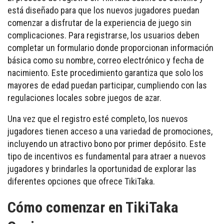
está diseñado para que los nuevos jugadores puedan
comenzar a disfrutar de la experiencia de juego sin
complicaciones. Para registrarse, los usuarios deben
completar un formulario donde proporcionan información
básica como su nombre, correo electrónico y fecha de
nacimiento. Este procedimiento garantiza que solo los
mayores de edad puedan participar, cumpliendo con las
regulaciones locales sobre juegos de azar.
Una vez que el registro esté completo, los nuevos
jugadores tienen acceso a una variedad de promociones,
incluyendo un atractivo bono por primer depósito. Este
tipo de incentivos es fundamental para atraer a nuevos
jugadores y brindarles la oportunidad de explorar las
diferentes opciones que ofrece TikiTaka.
Cómo comenzar en TikiTaka