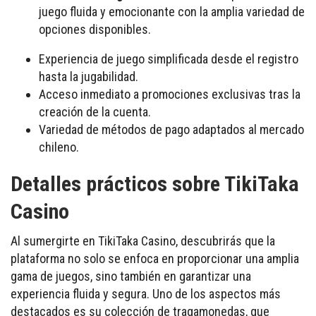
juego fluida y emocionante con la amplia variedad de
opciones disponibles.
Experiencia de juego simplificada desde el registro
hasta la jugabilidad.
Acceso inmediato a promociones exclusivas tras la
creación de la cuenta.
Variedad de métodos de pago adaptados al mercado
chileno.
Detalles prácticos sobre TikiTaka
Casino
Al sumergirte en TikiTaka Casino, descubrirás que la
plataforma no solo se enfoca en proporcionar una amplia
gama de juegos, sino también en garantizar una
experiencia fluida y segura. Uno de los aspectos más
destacados es su colección de tragamonedas, que