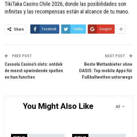
TikiTaka Casino Chile 2026, donde las posibilidades son
infinitas y las recompensas están al alcance de tu mano.
Share
Facebook
Twitter
Google+
PREV POST
NEXT POST
Casoola Casino’s slots: ontdek
Beste Wettanbieter ohne
de meest opwindende spellen
OASIS: Top mobile Apps für
en hun functies
Fußballwetten unterwegs
You Might Also Like
All