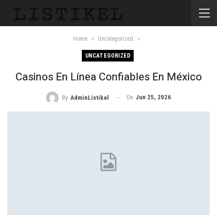
Home
Uncategorized
UNCATEGORIZED
Casinos En Línea Confiables En México
On
Jun 25, 2026
By
AdminListikel