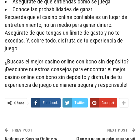
Asegúrate de que entiendas cómo se juega
Conoce las probabilidades de ganar
Recuerda que el casino online confiable es un lugar de
entretenimiento, no un medio para ganar dinero.
Asegúrate de que tengas un límite de gasto y no te
excedas. Y, sobre todo, disfruta de tu experiencia de
juego.
¿Buscas el mejor casino online con bono sin depósito?
¡Descubre nuestros consejos para encontrar el mejor
casino online con bono sin depósito y disfruta de tu
experiencia de juego de manera segura y responsable!
Share
Facebook
Twitter
Google+
PREV POST
NEXT POST
Najlepsze Kasyna Online w
Олимп казино официальный