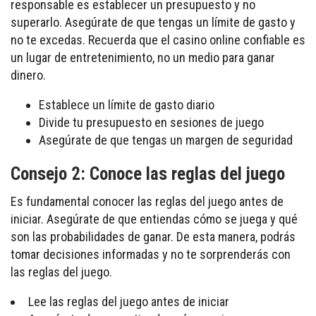
responsable es establecer un presupuesto y no
superarlo. Asegúrate de que tengas un límite de gasto y
no te excedas. Recuerda que el casino online confiable es
un lugar de entretenimiento, no un medio para ganar
dinero.
Establece un límite de gasto diario
Divide tu presupuesto en sesiones de juego
Asegúrate de que tengas un margen de seguridad
Consejo 2: Conoce las reglas del juego
Es fundamental conocer las reglas del juego antes de
iniciar. Asegúrate de que entiendas cómo se juega y qué
son las probabilidades de ganar. De esta manera, podrás
tomar decisiones informadas y no te sorprenderás con
las reglas del juego.
Lee las reglas del juego antes de iniciar