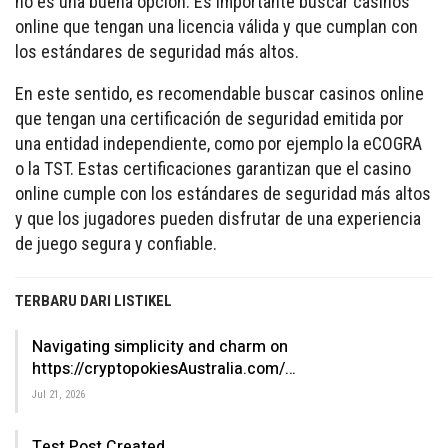
no es una buena opción. Es importante buscar casinos
online que tengan una licencia válida y que cumplan con
los estándares de seguridad más altos.
En este sentido, es recomendable buscar casinos online
que tengan una certificación de seguridad emitida por
una entidad independiente, como por ejemplo la eCOGRA
o la TST. Estas certificaciones garantizan que el casino
online cumple con los estándares de seguridad más altos
y que los jugadores pueden disfrutar de una experiencia
de juego segura y confiable.
TERBARU DARI LISTIKEL
Navigating simplicity and charm on
https://cryptopokiesAustralia.com/…
Jul 21, 2026
Test Post Created