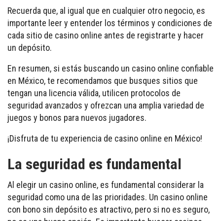
Recuerda que, al igual que en cualquier otro negocio, es
importante leer y entender los términos y condiciones de
cada sitio de casino online antes de registrarte y hacer
un depósito.
En resumen, si estás buscando un casino online confiable
en México, te recomendamos que busques sitios que
tengan una licencia válida, utilicen protocolos de
seguridad avanzados y ofrezcan una amplia variedad de
juegos y bonos para nuevos jugadores.
¡Disfruta de tu experiencia de casino online en México!
La seguridad es fundamental
Al elegir un casino online, es fundamental considerar la
seguridad como una de las prioridades. Un casino online
con bono sin depósito es atractivo, pero si no es seguro,