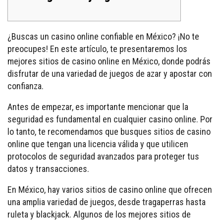
¿Buscas un casino online confiable en México? ¡No te
preocupes! En este artículo, te presentaremos los
mejores sitios de casino online en México, donde podrás
disfrutar de una variedad de juegos de azar y apostar con
confianza.
Antes de empezar, es importante mencionar que la
seguridad es fundamental en cualquier casino online. Por
lo tanto, te recomendamos que busques sitios de casino
online que tengan una licencia válida y que utilicen
protocolos de seguridad avanzados para proteger tus
datos y transacciones.
En México, hay varios sitios de casino online que ofrecen
una amplia variedad de juegos, desde tragaperras hasta
ruleta y blackjack. Algunos de los mejores sitios de