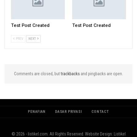
Test Post Created
Test Post Created
PREV
NEXT
Comments are closed, but
trackbacks
and pingbacks are open.
PENAFIAN
DASAR PRIVASI
CONTACT
© 2026 - listikel.com. All Rights Reserved.
Website Design:
Listikel