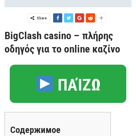
Share
BigClash casino – πλήρης
οδηγός για το online καζίνο
ΠΑΊΖΩ
Содержимое