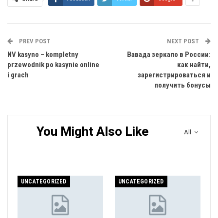
PREV POST
NEXT POST
NV kasyno – kompletny
Вавада зеркало в России:
przewodnik po kasynie online
как найти,
i grach
зарегистрироваться и
получить бонусы
You Might Also Like
All
UNCATEGORIZED
UNCATEGORIZED