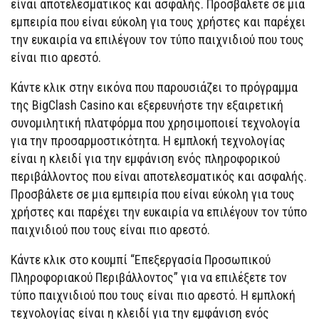
είναι αποτελεσματικός και ασφαλής. Προσβάλετε σε μια
εμπειρία που είναι εύκολη για τους χρήστες και παρέχει
την ευκαιρία να επιλέγουν τον τύπο παιχνιδιού που τους
είναι πιο αρεστό.
Κάντε κλικ στην εικόνα που παρουσιάζει το πρόγραμμα
της BigClash Casino και εξερευνήστε την εξαιρετική
συνομιλητική πλατφόρμα που χρησιμοποιεί τεχνολογία
για την προσαρμοστικότητα. Η εμπλοκή τεχνολογίας
είναι η κλειδί για την εμφάνιση ενός πληροφορικού
περιβάλλοντος που είναι αποτελεσματικός και ασφαλής.
Προσβάλετε σε μια εμπειρία που είναι εύκολη για τους
χρήστες και παρέχει την ευκαιρία να επιλέγουν τον τύπο
παιχνιδιού που τους είναι πιο αρεστό.
Κάντε κλικ στο κουμπί “Επεξεργασία Προσωπικού
Πληροφοριακού Περιβάλλοντος” για να επιλέξετε τον
τύπο παιχνιδιού που τους είναι πιο αρεστό. Η εμπλοκή
τεχνολογίας είναι η κλειδί για την εμφάνιση ενός