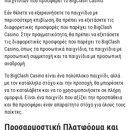
παιχνιδιών που προσφέρει το BigClash Casino.
Εάν θέλετε να εξερευνήσετε τα παιχνίδια με
περισσότερη επιβίωση, θα πρέπει να εξετάσετε τις
διαφορετικές προσφορές που παρέχει το BigClash
Casino. Στην πραγματικότητα, θα πρέπει να εξετάσετε
τις διαφορετικές προσφορές που παρέχει το BigClash
Casino, όπως τα προσωπικά παιχνίδια, τα παιχνίδια με
προσωπική συμμετοχή και τα παιχνίδια με προσωπική
αναδρομή.
Το BigClash Casino είναι ένα πολύπλοκο παιχνίδι, αλλά
με τον κατάλληλο στόχο και την προσοχή, θα μπορέσετε
να το καταλάβετε και να το χρησιμοποιήσετε σε πλήρη
ομορφιά. Είναι ένα παιχνίδι που αξίζει την προσπάθεια
και θα προσφέρει έναν απαραίτητο στόχο για όλους τους
παίκτες.
Προσαρμοστική Πλατφόρμα και